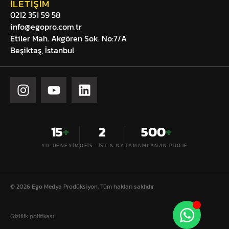
İLETIŞIM
0212 351 59 58
info@egopro.com.tr
Etiler Mah. Akgören Sok. No:7/A
Beşiktaş, İstanbul
15
+
2
500
+
YIL DENEYIM
OFIS · İST & NY
TAMAMLANAN PROJE
© 2026 Ego Medya Prodüksiyon. Tüm hakları saklıdır
Gizlilik politikası