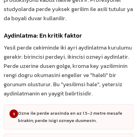
studyolarda perde yuksek gerilim ile asili tutulur ya
da boyali duvar kullanilir.
Aydinlatma: En kritik faktor
Yesil perde cekiminde iki ayri aydinlatma kurulumu
gerekir: birincisi perdeyi, ikincisi ozneyi aydinlatir.
Perde uzerine dusen golge, kroma key yaziliminin
rengi dogru okumasini engeller ve "haleli" bir
gorunum olusturur. Bu "yesilimsi hale", yetersiz
aydinlatmanin en yaygit belirtisidir.
Ozne ile perde arasinda en az 1.5-2 metre mesafe
1
birakin; perde isigi ozneye dusmesin.