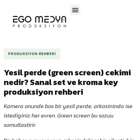
SOSYAL MEDYA
TV PROGRAMLARI
PRODUKSIYON REHBERI
Yesil perde (green screen) cekimi
nedir? Sanal set ve kroma key
produksiyon rehberi
Kamera onunde bos bir yesil perde; arkasininda ise
istediginiz her evren. Green screen bu sozuu
somutlastirir.