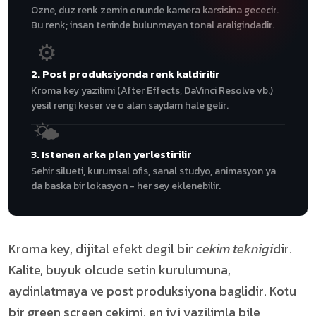
Ozne, duz renk zemin onunde kamera karsisina gececir.
Bu renk; insan teninde bulunmayan tonal araligindadir.
⚙
2. Post produksiyonda renk kaldirilir
Kroma key yazilimi (After Effects, DaVinci Resolve vb.)
yesil rengi keser ve o alan saydam hale gelir.
🌤
3. Istenen arka plan yerlestirilir
Sehir silueti, kurumsal ofis, sanal studyo, animasyon ya
da baska bir lokasyon - her sey eklenebilir.
Kroma key, dijital efekt degil bir
cekim teknigi
dir.
Kalite, buyuk olcude setin kurulumuna,
aydinlatmaya ve post produksiyona baglidir. Kotu
bir green screen cekimi, en iyi yazilimla bile