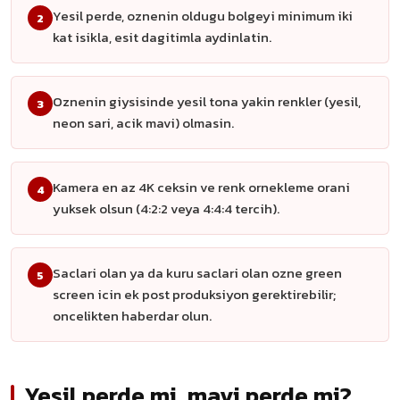
Yesil perde, oznenin oldugu bolgeyi minimum iki
2
kat isikla, esit dagitimla aydinlatin.
Oznenin giysisinde yesil tona yakin renkler (yesil,
3
neon sari, acik mavi) olmasin.
Kamera en az 4K ceksin ve renk ornekleme orani
4
yuksek olsun (4:2:2 veya 4:4:4 tercih).
Saclari olan ya da kuru saclari olan ozne green
5
screen icin ek post produksiyon gerektirebilir;
oncelikten haberdar olun.
Yesil perde mi, mavi perde mi?