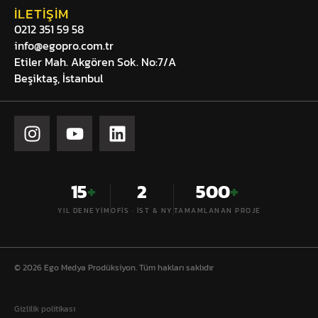
İLETIŞIM
0212 351 59 58
info@egopro.com.tr
Etiler Mah. Akgören Sok. No:7/A
Beşiktaş, İstanbul
15
+
2
500
+
YIL DENEYIM
OFIS · İST & NY
TAMAMLANAN PROJE
© 2026 Ego Medya Prodüksiyon. Tüm hakları saklıdır
Gizlilik politikası