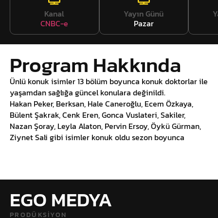
Kanal
Yayın Günü
Y
CNBC-e
Pazar
Program Hakkında
Ünlü konuk isimler 13 bölüm boyunca konuk doktorlar ile
yaşamdan sağlığa güncel konulara değinildi.
Hakan Peker, Berksan, Hale Caneroğlu, Ecem Özkaya,
Bülent Şakrak, Cenk Eren, Gonca Vuslateri, Sakiler,
Nazan Şoray, Leyla Alaton, Pervin Ersoy, Öykü Gürman,
Ziynet Sali gibi isimler konuk oldu sezon boyunca
EGO MEDYA
PRODÜKSIYON