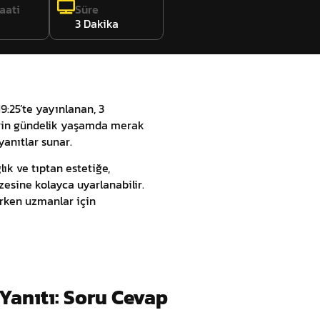
aati
Süre
3 Dakika
9:25’te yayınlanan, 3
ilerin gündelik yaşamda merak
yanıtlar sunar.
ık ve tıptan estetiğe,
esine kolayca uyarlanabilir.
irken uzmanlar için
Yanıtı: Soru Cevap