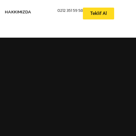
0212 351 59 58
HAKKIMIZDA
Teklif Al