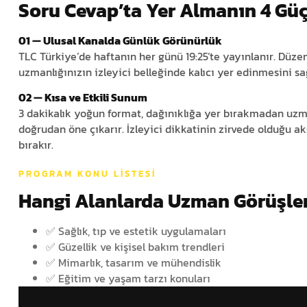
Soru Cevap’ta Yer Almanın 4 Gü
01 — Ulusal Kanalda Günlük Görünürlük
TLC Türkiye’de haftanın her günü 19:25’te yayınlanır. Düze
uzmanlığınızın izleyici belleğinde kalıcı yer edinmesini sa
02 — Kısa ve Etkili Sunum
3 dakikalık yoğun format, dağınıklığa yer bırakmadan uzma
doğrudan öne çıkarır. İzleyici dikkatinin zirvede olduğu ak
bırakır.
PROGRAM KONU LISTESI
Hangi Alanlarda Uzman Görüşler
✅ Sağlık, tıp ve estetik uygulamaları
✅ Güzellik ve kişisel bakım trendleri
✅ Mimarlık, tasarım ve mühendislik
✅ Eğitim ve yaşam tarzı konuları