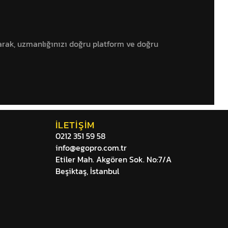
rak, uzmanlığınızı doğru platform ve doğru
İLETIŞIM
0212 351 59 58
info@egopro.com.tr
Etiler Mah. Akgören Sok. No:7/A
Beşiktaş, İstanbul