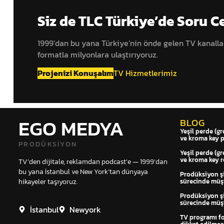
Siz de TLC Türkiye’de Soru C
1999’dan bu yana Türkiye’nin önde gelen TV kanall
formatla milyonlara ulaştırıyoruz.
Projenizi Konuşalım
TV Hizmetlerimiz
EGO MEDYA
BLOG
Yeşil perde (gr
ve kroma key 
PRODÜKSIYON
Yeşil perde (gr
ve kroma key r
TV’den dijitale, reklamdan podcast’e — 1999’dan
bu yana İstanbul ve New York’tan dünyaya
Prodüksiyon şir
hikayeler taşıyoruz.
sürecinde müşt
Prodüksiyon şir
sürecinde müşt
İstanbul
Newyork
TV programı f