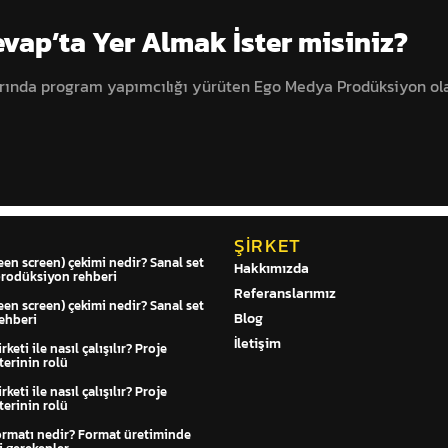
evap’ta Yer Almak İster misiniz?
arında program yapımcılığı yürüten Ego Medya Prodüksiyon ola
ŞIRKET
een screen) çekimi nedir? Sanal set
Hakkımızda
prodüksiyon rehberi
Referanslarımız
een screen) çekimi nedir? Sanal set
Blog
ehberi
İletişim
keti ile nasıl çalışılır? Proje
erinin rolü
keti ile nasıl çalışılır? Proje
erinin rolü
ormatı nedir? Format üretiminde