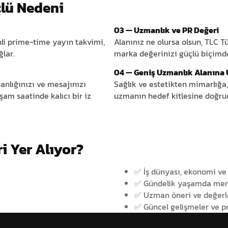
çlü Nedeni
03 — Uzmanlık ve PR Değeri
nli prime-time yayın takvimi,
Alanınız ne olursa olsun, TLC T
ğlar.
marka değerinizi güçlü biçimde 
04 — Geniş Uzmanlık Alanına 
nlığınızı ve mesajınızı
Sağlık ve estetikten mimarlığa
şam saatinde kalıcı bir iz
uzmanın hedef kitlesine doğrud
i Yer Alıyor?
✅ İş dünyası, ekonomi ve
✅ Gündelik yaşamda mera
✅ Uzman öneri ve değerl
✅ Güncel gelişmeler ve pr