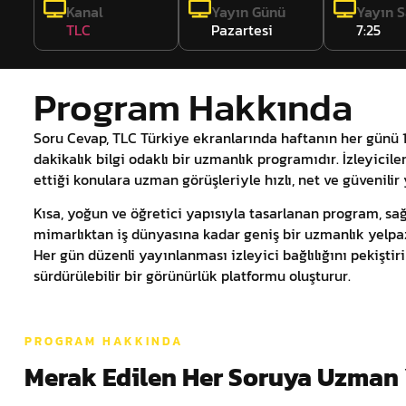
Kanal
Yayın Günü
Yayın S
TLC
Pazartesi
7:25
Program Hakkında
Soru Cevap, TLC Türkiye ekranlarında haftanın her günü 1
dakikalık bilgi odaklı bir uzmanlık programıdır. İzleyic
ettiği konulara uzman görüşleriyle hızlı, net ve güvenilir 
Kısa, yoğun ve öğretici yapısıyla tasarlanan program, sağl
mimarlıktan iş dünyasına kadar geniş bir uzmanlık yelpaz
Her gün düzenli yayınlanması izleyici bağlılığını pekiştir
sürdürülebilir bir görünürlük platformu oluşturur.
PROGRAM HAKKINDA
Merak Edilen Her Soruya Uzman 