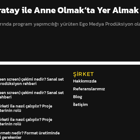
ratay ile Anne Olmak’ta Yer Almak 
arında program yapımcılığı yürüten Ego Medya Prodüksiyon ola
ŞIRKET
een screen) çekimi nedir? Sanal set
Hakkımızda
prodüksiyon rehberi
Referanslarımız
een screen) çekimi nedir? Sanal set
Blog
ehberi
İletişim
keti ile nasıl çalışılır? Proje
erinin rolü
keti ile nasıl çalışılır? Proje
erinin rolü
ormatı nedir? Format üretiminde
i gerekenler