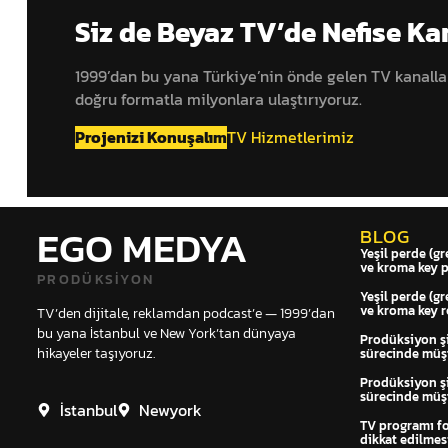
Siz de Beyaz TV’de Nefise Ka
1999’dan bu yana Türkiye’nin önde gelen TV kanall
doğru formatla milyonlara ulaştırıyoruz.
Projenizi Konuşalım
TV Hizmetlerimiz
EGO MEDYA
BLOG
Yeşil perde (gr
ve kroma key 
PRODÜKSIYON
Yeşil perde (gr
ve kroma key r
TV’den dijitale, reklamdan podcast’e — 1999’dan
bu yana İstanbul ve New York’tan dünyaya
Prodüksiyon şir
hikayeler taşıyoruz.
sürecinde müşt
Prodüksiyon şir
sürecinde müşt
İstanbul
Newyork
TV programı f
dikkat edilmes