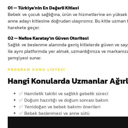
01 — Türkiye’nin En Değerli Kitlesi
Bebek ve çocuk sağlığına, ürün ve hizmetlerine en yükse
anne adayı kitlesine doğrudan ulaşırsınız. Bu kitle uzman
harekete geçer.
02 — Nefise Karatay’ın Güven Otoritesi
Sağlık ve beslenme alanında geniş kitlelerde güven ve say
ile aynı platformda yer almak, uzmanlığınıza ve markanıza 
şemşiyesi sunar.
PROGRAM KONU LISTESI
Hangi Konularda Uzmanlar Ağır
✅ Hamilelik takibi ve sağlıklı gebelik süreci
✅ Doğum hazırlığı ve doğum sonrası bakım
✅ Yenidoğan ve bebek bakımı önerileri
✅ Bebek beslenmesi ve anne sütü