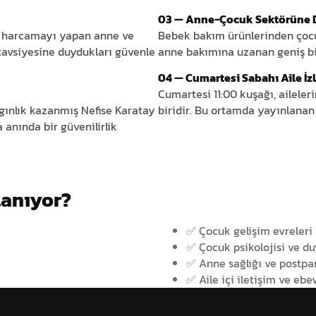
03 — Anne-Çocuk Sektörüne 
k harcamayı yapan anne ve
Bebek bakım ürünlerinden çocuk
 tavsiyesine duydukları güvenle
anne bakımına uzanan geniş bir
04 — Cumartesi Sabahı Aile İz
Cumartesi 11:00 kuşağı, aileleri
gınlık kazanmış Nefise Karatay
biridir. Bu ortamda yayınlanan 
anında bir güvenilirlik
lanıyor?
✅ Çocuk gelişim evreleri
✅ Çocuk psikolojisi ve du
✅ Anne sağlığı ve postp
✅ Aile içi iletişim ve ebe