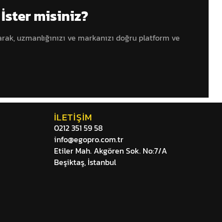
İster misiniz?
rak, uzmanlığınızı ve markanızı doğru platform ve
İLETIŞIM
0212 351 59 58
info@egopro.com.tr
Etiler Mah. Akgören Sok. No:7/A
Beşiktaş, İstanbul