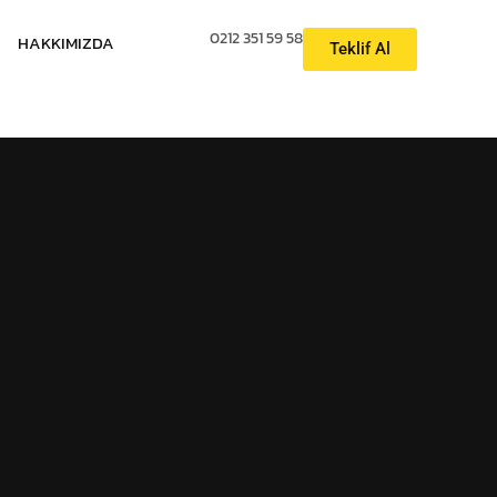
0212 351 59 58
HAKKIMIZDA
Teklif Al