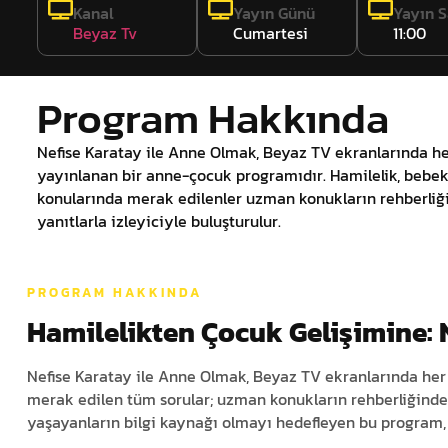
Kanal
Yayın Günü
Yayın S
Beyaz Tv
Cumartesi
11:00
Program Hakkında
Nefise Karatay ile Anne Olmak, Beyaz TV ekranlarında he
yayınlanan bir anne-çocuk programıdır. Hamilelik, bebek
konularında merak edilenler uzman konukların rehberliği
yanıtlarla izleyiciyle buluşturulur.
PROGRAM HAKKINDA
Hamilelikten Çocuk Gelişimine: 
Nefise Karatay ile Anne Olmak, Beyaz TV ekranlarında her
merak edilen tüm sorular; uzman konukların rehberliğinde 
yaşayanların bilgi kaynağı olmayı hedefleyen bu program, d