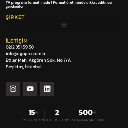
TV programı formatı nedir? Format üretiminde dikkat edilmesi
gerekenler
ŞIRKET
İLETIŞIM
0212 351 59 58
info@egopro.com.tr
Etiler Mah. Akgören Sok. No:7/A
Beşiktaş, İstanbul
15
+
2
500
+
YIL DENEYIM
OFIS · İST & NY
TAMAMLANAN PROJE