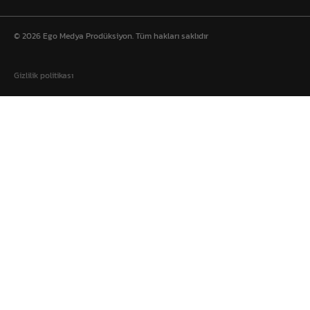
© 2026 Ego Medya Prodüksiyon. Tüm hakları saklıdır
Gizlilik politikası