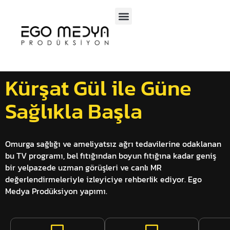
SOSYAL MEDYA
TV PROGRAMLARI
Kürşat Gül ile Güne
Sağlıkla Başla
Omurga sağlığı ve ameliyatsız ağrı tedavilerine odaklanan
bu TV programı, bel fıtığından boyun fıtığına kadar geniş
bir yelpazede uzman görüşleri ve canlı MR
değerlendirmeleriyle izleyiciye rehberlik ediyor. Ego
Medya Prodüksiyon yapımı.