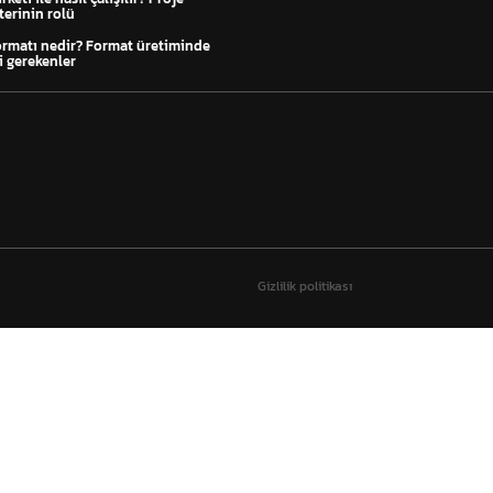
erinin rolü
ormatı nedir? Format üretiminde
i gerekenler
Gizlilik politikası