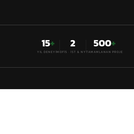
15
+
2
500
+
YIL DENEYIM
OFIS · İST & NY
TAMAMLANAN PROJE