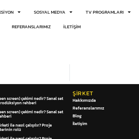
SIYON
SOSYAL MEDYA
TV PROGRAMLARI
REFERANSLARIMIZ
İLETIŞIM
ŞIRKET
een screen) çekimi nedir? Sanal set
Hakkımızda
prodüksiyon rehberi
Referanslarımız
een screen) çekimi nedir? Sanal set
Blog
ehberi
İletişim
keti ile nasıl çalışılır? Proje
erinin rolü
keti ile nasıl çalışılır? Proje