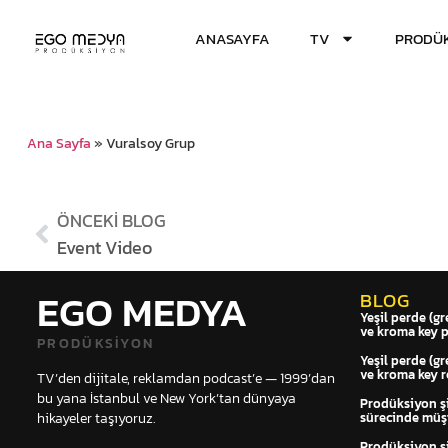
ANASAYFA
TV
PRODÜK
Ana Sayfa
»
Vuralsoy Grup
ÖNCEKI BLOG
Event Video
EGO MEDYA
BLOG
Yeşil perde (gr
ve kroma key 
PRODÜKSIYON
Yeşil perde (gr
ve kroma key r
TV’den dijitale, reklamdan podcast’e — 1999’dan
bu yana İstanbul ve New York’tan dünyaya
Prodüksiyon şir
hikayeler taşıyoruz.
sürecinde müşt
Prodüksiyon şir