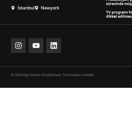
sürecinde müşt
İstanbul
Newyork
TV programı f
dikkat edilmes
© 2026 Ego Medya Prodüksiyon. Tüm hakları saklıdır