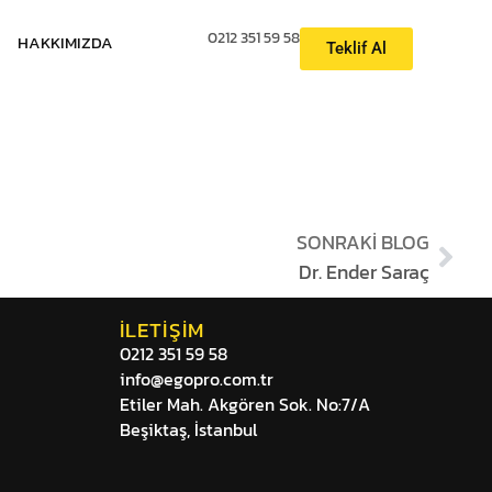
0212 351 59 58
HAKKIMIZDA
Teklif Al
SONRAKI BLOG
Dr. Ender Saraç
İLETIŞIM
0212 351 59 58
info@egopro.com.tr
Etiler Mah. Akgören Sok. No:7/A
Beşiktaş, İstanbul