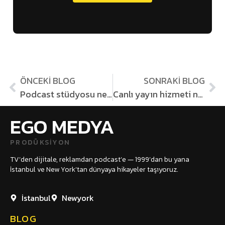
ÖNCEKI BLOG
SONRAKI BLOG
Podcast stüdyosu nedir? İstanbul’da profesyonel podcast çekimi rehberi
Canlı yayın hizmeti nedir? Kurumsal etkinliklerde profesyonel yayının gücü
EGO MEDYA
PRODÜKSIYON
TV’den dijitale, reklamdan podcast’e — 1999’dan bu yana
İstanbul ve New York’tan dünyaya hikayeler taşıyoruz.
İstanbul
Newyork
BLOG